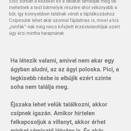
Első sorban a kezeket és a lábakat támadják meg de
mehetnek a test bármelyik részére ahol vékonyabb a
bőr, így könnyebben találnak vénát a táplálkozáshoz.
Csípésünk lehet akár azonnal fájdalmas is, mivel a kis
„nimfák”-nak még nincs kifejlett érzéstelenítőjük ezért
úgy érzi mintha harapnának.
Ha létezik valami, amivel nem akar egy
ágyban aludni, az
az
ágyi poloska. Pici, a
legkisebb résbe is elbújik ezért szinte
soha nem találja meg.
Éjszaka lehet velük találkozni, akkor
csípnek igazán. Amikor hirtelen
felkapcsoljuk a villanyt, akkor érhet
minket rémisztő látvány is. És akár