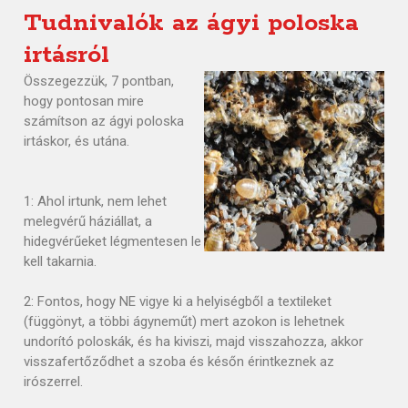
Tudnivalók az ágyi poloska
irtásról
Összegezzük, 7 pontban,
hogy pontosan mire
számítson az ágyi poloska
irtáskor, és utána.
1: Ahol irtunk, nem lehet
melegvérű háziállat, a
hidegvérűeket légmentesen le
kell takarnia.
2: Fontos, hogy NE vigye ki a helyiségből a textileket
(függönyt, a többi ágyneműt) mert azokon is lehetnek
undorító poloskák, és ha kiviszi, majd visszahozza, akkor
visszafertőződhet a szoba és későn érintkeznek az
irószerrel.