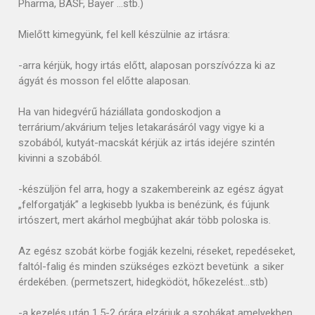
Pharma, BASF, Bayer …stb.)
Mielőtt kimegyünk, fel kell készülnie az irtásra:
-arra kérjük, hogy irtás előtt, alaposan porszívózza ki az
ágyát és mosson fel előtte alaposan.
Ha van hidegvérű háziállata gondoskodjon a
terrárium/akvárium teljes letakarásáról vagy vigye ki a
szobából, kutyát-macskát kérjük az irtás idejére szintén
kivinni a szobából.
-készüljön fel arra, hogy a szakembereink az egész ágyat
„felforgatják” a legkisebb lyukba is benézünk, és fújunk
irtószert, mert akárhol megbújhat akár több poloska is.
Az egész szobát körbe fogják kezelni, réseket, repedéseket,
faltól-falig és minden szükséges ezközt bevetünk a siker
érdekében. (permetszert, hidegködöt, hőkezelést…stb)
-a kezelés után 1,5-2 órára elzárjuk a szobákat amelyekben