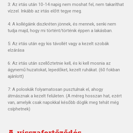
3: Az irtás után 10-14 napig nem moshat fel, nem takaríthat
vízzel. Inkább az irtás előtt tegye meg.
4: A kollégáink diszkréten jönnek, és mennek, senki nem
tudja majd, hogy mi történt/történik éppen a lakásban.
5: Az irtás után egy kis távollét vagy a kezelt szobák
elzárása
6: Az irtás után szellőztetnie kell, és ki kell mosnia az
ágynemű huzatokat, lepedőket, kezelt ruhákat. (60 fokban
ajánlott)
7: A poloskák folyamatosan pusztulnak el, ahogy
átmásznak a kezelt felületen. (A méreg hosszan hat, ezért
van, amelyik csak napokkal később döglik meg tehát még
csíphetnek)
A visszafertőződés