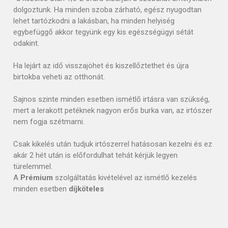
dolgoztunk. Ha minden szoba zárható, egész nyugodtan
lehet tartózkodni a lakásban, ha minden helyiség
egybefüggő akkor tegyünk egy kis egészségügyi sétát
odakint.
Ha lejárt az idő visszajöhet és kiszellőztethet és újra
birtokba veheti az otthonát.
Sajnos szinte minden esetben ismétlő irtásra van szükség,
mert a lerakott petéknek nagyon erős burka van, az irtószer
nem fogja szétmarni.
Csak kikelés után tudjuk irtószerrel hatásosan kezelni és ez
akár 2 hét után is előfordulhat tehát kérjük legyen
türelemmel.
A
Prémium
szolgáltatás kivételével az ismétlő kezelés
minden esetben
díjköteles