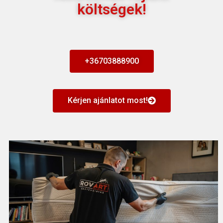
költségek!
+36703888900
Kérjen ajánlatot most!