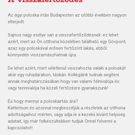
Az ágyi poloska irtás Budapesten az utóbbi években nagyon
elterjedt.
Sajnos nagy esélye van a visszafertőződésnek: ez lehet
azért, mert az Ön otthona közelében található egy Gócpont,
azaz egy poloskával erősen fertőzött lakás, ebből
könnyedén visszamászhatnak újra.
De lehet azért, mert véletlenül visszahozta valaki a poloskát
akár egy ruhadarabon, táskán. Kollégáink tudnak segíteni
annak meghatározásában hogy van valami félnivalója és
vagy tennivalója ha közeli fertőzésre gyanakszunk!
És hogy mennyi a poloskairtás ára?
Kattintson és azonnal megbeszéljük a részletek az otthona
adottságaihoz mérten, vagy adja le a kezelni kívánt helyiség
adatait, így már felkészültebben tudjuk Önnel felvenni a
kapcsolatot!