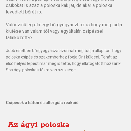
csíkokat is azaz a poloska kakiját, de akár a poloska
levedlett bőrét is.
Valószínűleg elmegy bőrgyógyászhoz is hogy meg tudja
kiütése van valamitől vagy egyáltalán csípéssel
találkozott-e.
Jobb esetben bőrgyógyásza azonnal meg tudja állapítani hogy
poloska csípés és szakemberhez fogja Önt küldeni. Tehát az
első helyes lépést már meg is tette, hogy ellátogatott hozzánk!
Sos ágyi poloska irtásra van szüksége!
Csípések a háton és allergiás reakció
Az ágyi poloska