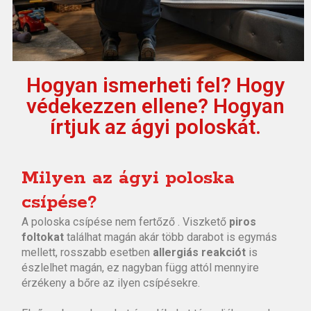
Hogyan ismerheti fel? Hogy
védekezzen ellene? Hogyan
írtjuk az ágyi poloskát.
Milyen az ágyi poloska
csípése?
A poloska csípése nem fertőző . Viszkető
piros
foltokat
találhat magán akár több darabot is egymás
mellett, rosszabb esetben
allergiás reakciót
is
észlelhet magán, ez nagyban függ attól mennyire
érzékeny a bőre az ilyen csípésekre.