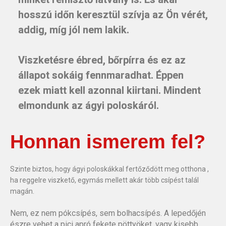
hosszú időn keresztül szívja az Ön vérét,
addig, míg jól nem lakik.
Viszketésre ébred, bőrpírra és ez az
állapot sokáig fennmaradhat. Éppen
ezek miatt kell azonnal kiirtani. Mindent
elmondunk az ágyi poloskáról.
Honnan ismerem fel?
Szinte biztos, hogy ágyi poloskákkal fertőződött meg otthona ,
ha reggelre viszkető, egymás mellett akár több csípést talál
magán.
Nem, ez nem pókcsípés, sem bolhacsípés. A lepedőjén
észre vehet a pici apró fekete pöttyöket, vagy kisebb