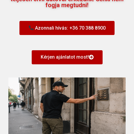
fogja megtudni!
Azonnali hívás: +36 70 388 8900
Kérjen ajánlatot most!