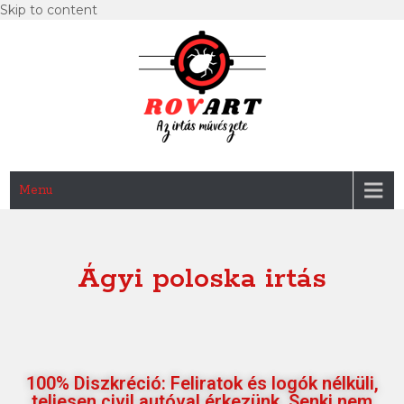
Skip to content
RovArt
Az irtás művészete
Menu
Ágyi poloska irtás
100% Diszkréció: Feliratok és logók nélküli,
teljesen civil autóval érkezünk. Senki nem