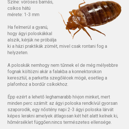
Színe: vöröses barnás,
csíkos hátú
mérete: 1-3 mm
Ha felmerül a gyanú,
hogy ágyi poloskákkal
alszik, kérjük ne próbálja
ki a házi praktikák zömét, mivel csak rontani fog a
helyzeten.
A poloskák nemhogy nem tűnnek el de még mélyebbre
fognak költözni akár a falakba a konnektorokon
keresztül, a parketta szegőlécek mögé, esetleg a
plafonhoz a bordűr csíkokhoz.
Épp ezért a lehető leghamarabb hívjon minket, mert
minden perc számít: az ágyi poloska rendkívül gyorsan
szaporodik, egy nőstény napi 2-3 ágyi poloska lárvát
képes lerakni amelyek átlagosan két hét alatt kelnek ki,
hőmérséklet függően.nincs természetes ellensége.